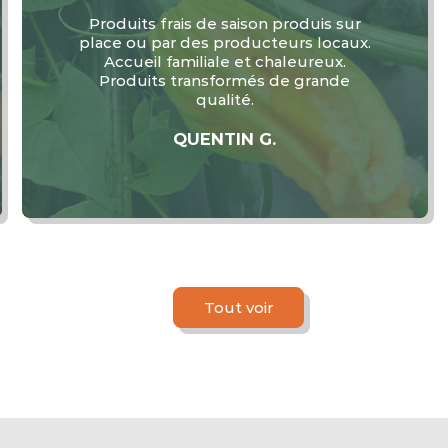
Super magasin de village. Les produits
sont de saisons, frais et de bonnes
qualités. On peut venir cueillir nous
même certains fruits et légumes en
self cueillette au plus grand bonheur
des enfants et des parents.
JULIETTE CZ
Tout voir