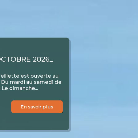
OCTOBRE 2026_
FAIT MAISON
llette est ouverte au
llence! Tous les 2-3
6 Du mardi au samedi de
jevleesch maison. CETTE
 Le dimanche...
 Y EN...
En savoir plus
En savoir plus