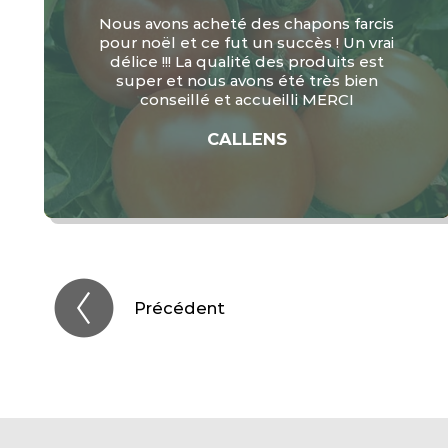
Produits frais de saison produis sur
place ou par des producteurs locaux.
Accueil familiale et chaleureux.
Produits transformés de grande
qualité.
QUENTIN G.
Précédent