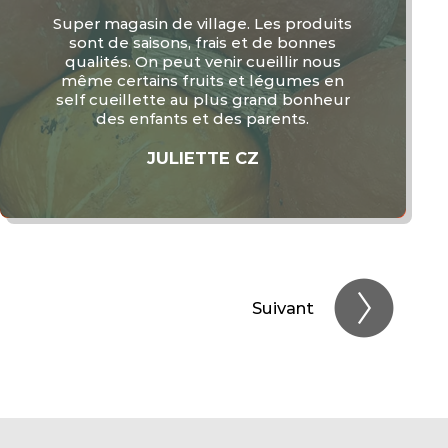
J'y vais régulièrement. Viande,
légumes, fromage, au top et bientôt
pour la cueillette même avec de la
misère pour marcher j'y retournerai un
plaisir d'y aller et reçu toujours avec le
sourire. merci a...
LEQUENNE
Suivant