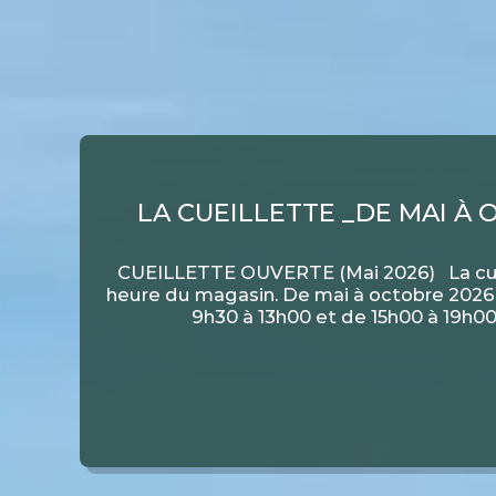
LA CUEILLETTE _DE MAI À 
NOTRE POT'JEVLEESCH 
CUEILLETTE OUVERTE (Mai 2026) La cuei
Un plat typique de la région par exce
heure du magasin. De mai à octobre 202
semaines, nous vous cuisinons notre pot'
9h30 à 13h00 et de 15h00 à 19h00
SEMAINE (25 juin 2026) IL